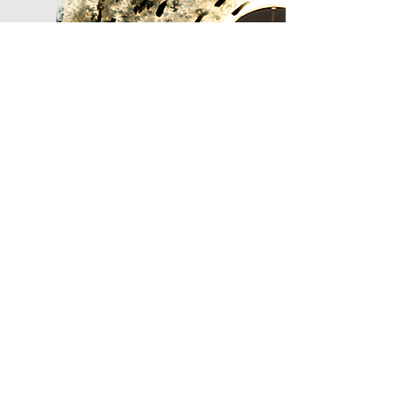
ZÍSKEJ INFORMACI
O SPUŠTĚNÍ PRODEJE
JAKO PRVNÍ
Souhlasím se zpracováním osobních údajů
za účelem zasílání informací o spuštění
prodeje.
Zobrazit Podmínky použití