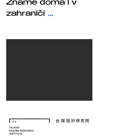
Známé doma i v
zahraničí
...