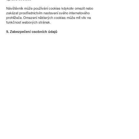
Návštěvník může používání cookies kdykoliv omezit nebo
zakázat prostřednictvím nastavení svého internetového
prohlížeče. Omezení některých cookies může mít vliv na
funkčnost webových stránek.
9. Zabezpečení osobních údajů
Správce přijal odpovídající technická a organizační
opatření k ochraně osobních údajů před neoprávněným
přístupem, ztrátou, zneužitím nebo jiným neoprávněným
zpracováním.
10. Závěrečná ustanovení
Správce si vyhrazuje právo tyto zásady kdykoliv
aktualizovat nebo měnit. Aktuální verze je vždy
zveřejněna na webových stránkách adamkeprta.cz. Za
případné grafické, textové a technické chyby si
provozovatel vyhrazuje právo na změny bez předchozího
upozornění.
11. Kontakt
V případě dotazů týkajících se ochrany osobních údajů
nebo uplatnění práv subjektů údajů můžete správce
kontaktovat na:
RONEXA invest s.r.o.
Riegrova 394/17
779 00 Olomouc