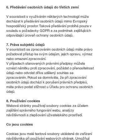
6. Předávání osobních údajů do třetích zemí
V souvislosti s využíváním některých technologií může
docházet k předávání osobních údajů mimo Evropský
hospodářský prostor. Takové předávání probíhá pouze v
souladu s požadavky GDPR a za podmínek zajišťujících
odpovídající úroveň ochrany osobních údajů.
7. Práva subjektů údajů
V souvislosti se zpracováním osobních údajů máte právo
požadovat přístup ke svým údajům, jejich opravu, výmaz
nebo omezení zpracování.
V případech stanovených právními předpisy můžete
vznést námitku proti zpracování, požádat o přenositelnost
údajů nebo odvolat dříve udělený souhlas se
zpracováním. Pokud se domníváte, že při zpracování
osobních údajů dochází k porušení právních předpisů,
máte právo podat stížnost u Úřadu pro ochranu osobních
údajů.
8. Používání cookies
Webové stránky používají soubory cookies za účelem
zajištění správného fungování webu, analýzy
návštěvnosti a zlepšování uživatelského prostředí.
Co jsou cookies
Cookies jsou malé textové soubory ukládané do zařízení
návštěvníka při používání webových stránek. Umožňují