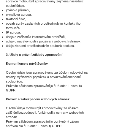
správce mohou být zpracovávány zejména následující
osobní údaje:
jméno a příjmení,
e-mailová adresa,
telefonní číslo,
obsah zpráv zaslaných prostřednictvím kontaktního
formuláře,
IP adresa,
údaje o zařízení a internetovém prohlížeči,
údaje o návštěvnosti a používání webových stránek,
údaje získané prostřednictvím souborů cookies.
3. Účely a právní základy zpracování
Komunikace s návštěvníky
Osobní údaje jsou zpracovávány za účelem odpovědí na
dotazy, vyřizování poptávek a navazování obchodní
spolupráce.
Právním základem zpracování je čl. 6 odst. 1 písm. b)
GDPR.
Provoz a zabezpečení webových stránek
Osobní údaje mohou být zpracovávány za účelem
zajištění bezpečnosti, funkčnosti a ochrany webových
stránek.
Právním základem zpracování je oprávněný zájem
správce dle čl. 6 odst. 1 písm. f) GDPR.