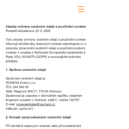
Zásady ochrany osobních údajů a používání cookies
Poslední aktualizace:
22. 6. 2026
Tyto zásady ochrany osobních údajů a používání cookies
informují návštěvníky webových stránek adamkeprta.cz o
způsobu zpracování osobních údajů a používání souborů
cookies v souladu s Nařízením Evropského parlamentu a
Rady (EU) 2016/679 (GDPR) a souvisejícími právními
předpisy.
1. Správce osobních údajů
Správcem osobních údajů je:
RONEXA invest s.r.o.
IČO: 244 940 03
Sídlo: Riegrova 394/17, 779 00 Olomouc
Společnost je zapsána v obchodním rejstříku vedeném
Krajským soudem v Ostravě, oddíl C, vložka 102797.
E-mail:
ronexajednatel@seznam.cz
(dále jen „správce“)
2. Rozsah zpracovávaných osobních údajů
Při návštěvě webových stránek nebo při kontaktování