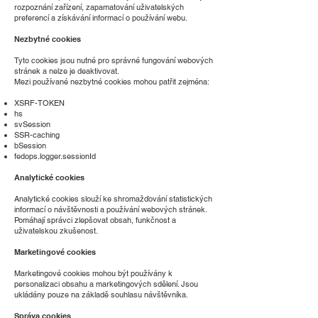
rozpoznání zařízení, zapamatování uživatelských
preferencí a získávání informací o používání webu.
Nezbytné cookies
Tyto cookies jsou nutné pro správné fungování webových
stránek a nelze je deaktivovat.
Mezi používané nezbytné cookies mohou patřit zejména:
XSRF-TOKEN
hs
svSession
SSR-caching
bSession
fedops.logger.sessionId
Analytické cookies
Analytické cookies slouží ke shromažďování statistických
informací o návštěvnosti a používání webových stránek.
Pomáhají správci zlepšovat obsah, funkčnost a
uživatelskou zkušenost.
Marketingové cookies
Marketingové cookies mohou být používány k
personalizaci obsahu a marketingových sdělení. Jsou
ukládány pouze na základě souhlasu návštěvníka.
Správa cookies