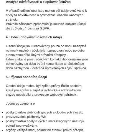
Analýza návštěvnosti a zlepšování služeb
V případě udělení souhlasu mohou být údaje využívány k
analýze návštěvnosti a optimalizaci obsahu webových
stránek.
Právním základem zpracování je souhlas subjektu údajů
dle čl. 6 odst. 1 písm. a) GDPR.
4. Doba uchovávání osobních údajů
Osobní údaje jsou uchovávány pouze po dobu nezbytně
nutnou k naplnění účelu jejich zpracování nebo po dobu
stanovenou příslušnými právními předpisy.
Údaje získané prostřednictvím kontaktního formuláře jsou
uchovávány po dobu trvání komunikace a následně po
dobu nezbytnou k ochraně oprávněných zájmů správce.
5. Příjemci osobních údajů
Osobní údaje mohou být zpřístupněny třetím osobám,
které pro správce zajišťují technické a administrativní
služby související s provozem webových stránek.
Jedná se zejména o:
poskytovatele webhostingových a cloudových služeb,
provozovatele platformy Wix,
poskytovatele analytických a marketingových nástrojů,
pokud jsou využívány,
orgány veřejné moci, pokud tak stanoví právní předpis.